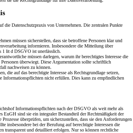
ren sie die Rechtsgrundlage für ihre Datenverarbeitung.
is
auf die Datenschutzpraxis von Unternehmen. Die zentralen Punkte
hmen müssen sicherstellen, dass sie betroffene Personen klar und
nverarbeitung informieren. Insbesondere die Mitteilung über
s 1 lit d DSGVO ist unerlässlich.
rantwortliche müssen darlegen, warum ihr berechtigtes Interesse die
 Personen überwiegt. Diese Argumentation sollte schriftlich
tfall nachweisen zu können.
, die auf das berechtigte Interesse als Rechtsgrundlage setzen,
re Informationspflichten nicht erfüllen. Dies kann zu empfindlichen
ichtshof Informationspflichten nach der DSGVO als weit mehr als
s EuGH sind sie ein integraler Bestandteil der Rechtmäßigkeit der
e Prozesse überprüfen, um sicherzustellen, dass sie den Anforderungen
te insbesondere bei der Berufung auf berechtigte Interessen die
transparent und detailliert erfolgen. Nur so können rechtliche