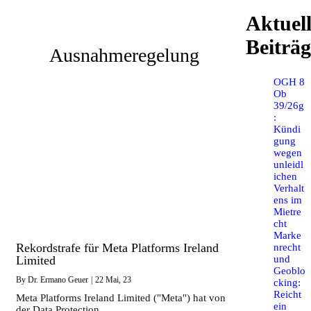
Aktuel
Beiträg
Ausnahmeregelung
OGH 8
Ob
39/26g
:
Kündi
gung
wegen
unleidl
ichen
Verhalt
ens im
Mietre
cht
Marke
Rekordstrafe für Meta Platforms Ireland
nrecht
und
Limited
Geoblo
By
Dr. Ermano Geuer
|
22
Mai, 23
cking:
Reicht
Meta Platforms Ireland Limited ("Meta") hat von
ein
der Data Protection…