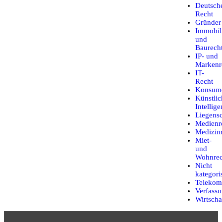
Deutsch
Recht
Gründer
Immobil
und
Baurech
IP- und
Markenr
IT-
Recht
Konsume
Künstlic
Intellige
Liegensc
Medienr
Medizin
Miet-
und
Wohnrec
Nicht
kategoris
Telekom
Verfassu
Wirtscha