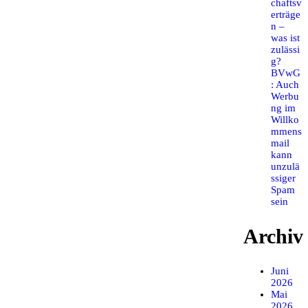
chaftsv
erträge
n –
was ist
zulässi
g?
BVwG
: Auch
Werbu
ng im
Willko
mmens
mail
kann
unzulä
ssiger
Spam
sein
Archiv
Juni
2026
Mai
2026