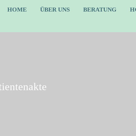
HOME
ÜBER UNS
BERATUNG
H
tientenakte